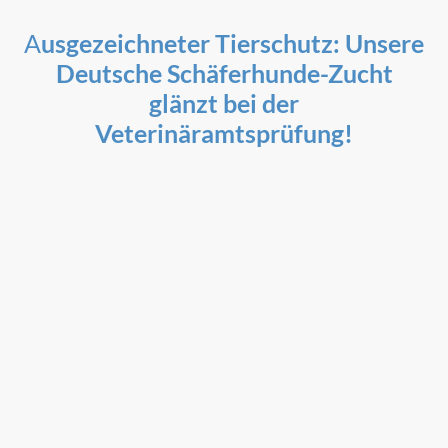
A
usgezeichneter Tierschutz: Unsere
Deutsche Schäferhunde-Zucht
glänzt bei der
Veterinäramtsprüfung!
Die Gesundheit, Wesensfestigkeit und das Wohlbefinden
unserer Deutschen Schäferhunde stehen für uns an
oberster Stelle. Umso mehr freuen wir uns, eine großartige
Nachricht mit Ihnen teilen zu dürfen:
Unsere Zuchtstätte wurde aktuell vom zuständigen
Veterinäramt offiziell überprüft und abgenommen
!
Bei dieser strengen Kontrolle wurden alle Bereiche
genauestens unter die Lupe genommen. Die Prüfer haben
die Haltungsbedingungen, die großzügigen Ausläufe, die
Hygiene sowie unser Fachwissen in der Aufzucht dieser
anspruchsvollen und arbeitsfreudigen Rasse bewertet.
Das Ergebnis macht uns unglaublich stolz: Wir haben die
Prüfung mit
94 von 100 %
bestanden!