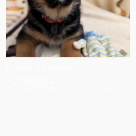
Kontakt aufnehmen
Telefon:
01702810908
E-Mail:
b.koldas@gmx.de
Adresse: 35644, Hohenahr-Altenkirchen, Hessen, Deutschland