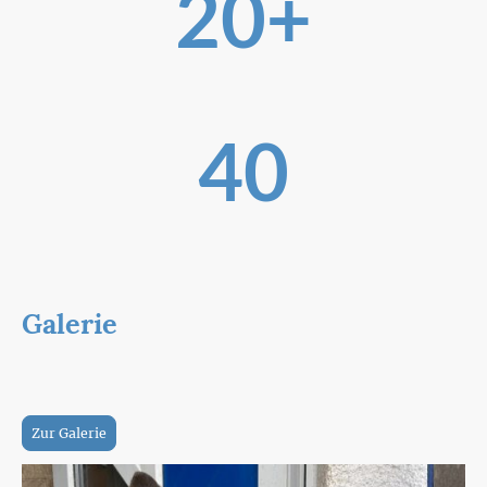
20+
Gezüchtete Welpen
40
Jahre Erfahrung
Galerie
Hier kommen Sie zu meiner Galerie, mit Fotos zu
allen möglichen.
Zur Galerie